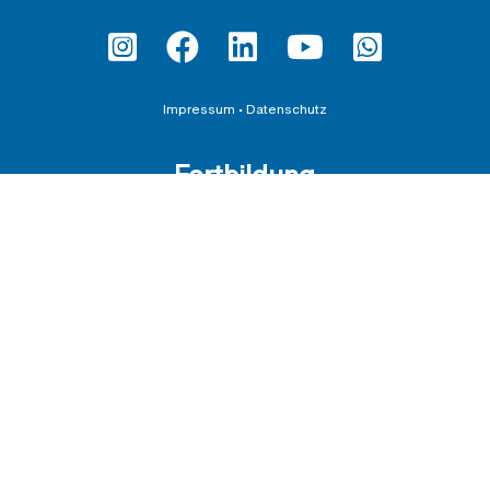
Impressum
•
Datenschutz
Fortbildung
Teilnahmebedingungen und AGBs
Datenschutzerklärung für Veranstaltungen
Downloadbereich
Schirmherrschaften
AGB für die Übernahme von Schirmherrschaften
BDI e.V.