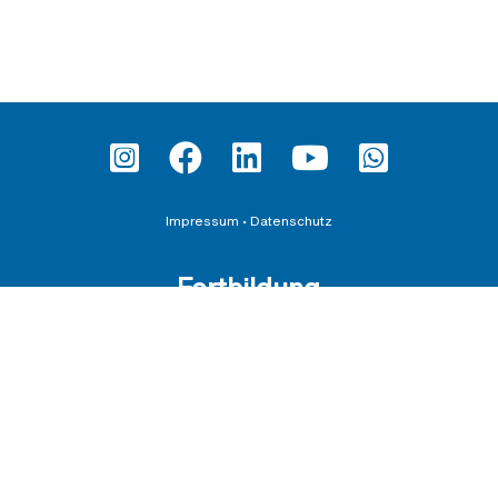
Impressum
•
Datenschutz
Fortbildung
Teilnahmebedingungen und AGBs
Datenschutzerklärung für Veranstaltungen
Downloadbereich
Schirmherrschaften