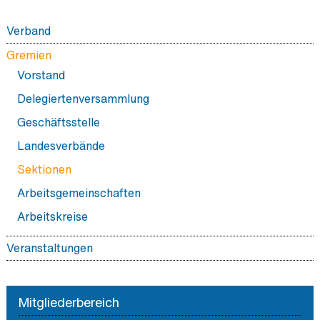
Verband
Das macht uns aus
Gremien
Partner
Vorstand
Verbandstermine
Delegiertenversammlung
Schirmherrschaften
Geschäftsstelle
Ehrungen
Landesverbände
Sektionen
Arbeitsgemeinschaften
Arbeitskreise
Veranstaltungen
BDI Hauptstadtforum
Mitgliederbereich