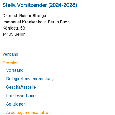
Stellv. Vorsitzender (2024-2028)
Dr. med. Rainer Stange
Immanuel Krankenhaus Berlin Buch
Königstr. 63
14109 Berlin
Verband
Das macht uns aus
Gremien
Partner
Vorstand
Verbandstermine
Delegiertenversammlung
Schirmherrschaften
Geschäftsstelle
Ehrungen
Landesverbände
Sektionen
Arbeitsgemeinschaften