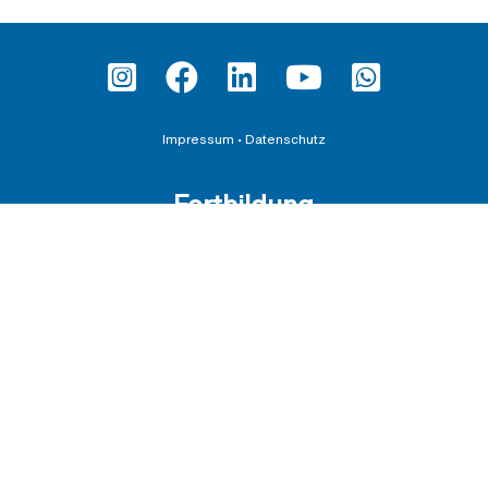
Impressum
•
Datenschutz
Fortbildung
Teilnahmebedingungen und AGBs
Datenschutzerklärung für Veranstaltungen
Downloadbereich
Schirmherrschaften
AGB für die Übernahme von Schirmherrschaften
BDI e.V.