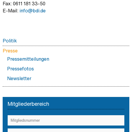
Fax: 0611 181 33-50
E-Mail:
info@
bdi.de
Politik
Protestkampagne gegen das GKV-Spargesetz - für
Presse
Niedergelassene
Pressemitteilungen
Protestkampagne gegen das GKV-Spargesetz - für
Pressefotos
KlinikerInnen
Newsletter
Positionen
Aktuelles
Stellungnahmen
Mitgliederbereich
Das kleine 1x1 der Berufspolitik