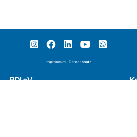
Impressum
•
Datenschutz
BDI e.V.
K
Satzung
Ber
Wahlordnung
Inte
Beitragsordnung
Sch
651
Karriere beim BDI
Tel
E-Ma