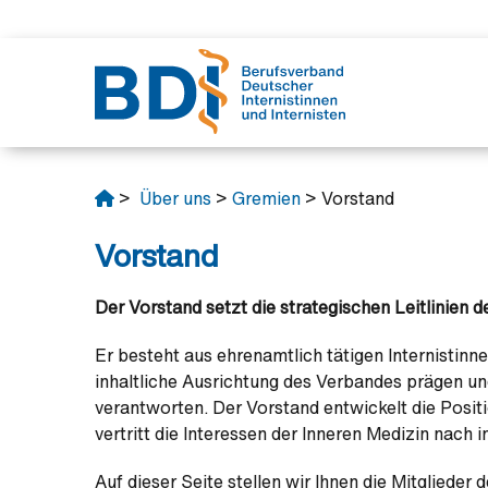
Verban
Unsere 
Politik
Fortbil
Junges
>
Über uns
>
Gremien
> Vorstand
Das mac
Interess
Protest
BJÄ
Partner
Fortbild
Protestk
Vorstand
Verband
Rechtsb
Position
Schirmhe
Fachliter
Aktuelle
Der Vorstand setzt die strategischen Leitlinien d
Ehrunge
Stellun
Das klein
Er besteht aus ehrenamtlich tätigen Internistinnen
inhaltliche Ausrichtung des Verbandes prägen u
verantworten. Der Vorstand entwickelt die Positi
vertritt die Interessen der Inneren Medizin nach 
Auf dieser Seite stellen wir Ihnen die Mitglieder 