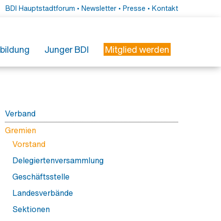
BDI Hauptstadtforum
•
Newsletter
•
Presse
•
Kontakt
tbildung
Junger BDI
Mitglied werden
erbildung
esse
r Weiterbildung
essemitteilungen
ieder
rbildungsmonitor Innere Medizin
essefotos
Verband
freundliches Krankenhaus
wsletter
Das macht uns aus
Gremien
Partner
Vorstand
Verbandstermine
Delegiertenversammlung
Schirmherrschaften
Geschäftsstelle
Ehrungen
Landesverbände
Sektionen