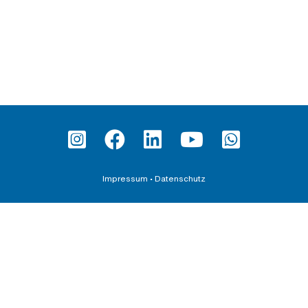
Impressum
•
Datenschutz
Fortbildung
Teilnahmebedingungen und AGBs
Datenschutzerklärung für Veranstaltungen
Downloadbereich