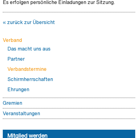
Es erfolgen persönliche Einladungen zur Sitzung.
« zurück zur Übersicht
Verband
Das macht uns aus
Partner
Verbandstermine
Schirmherrschaften
Ehrungen
Gremien
Vorstand
Veranstaltungen
Delegiertenversammlung
BDI Hauptstadtforum
Geschäftsstelle
Mitglied werden