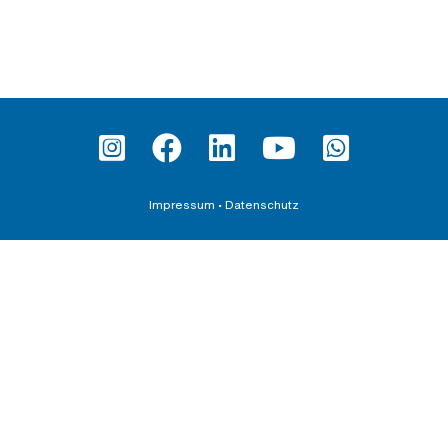
Impressum
•
Datenschutz
Fortbildung
Teilnahmebedingungen und AGBs
Datenschutzerklärung für Veranstaltungen
Downloadbereich
Schirmherrschaften