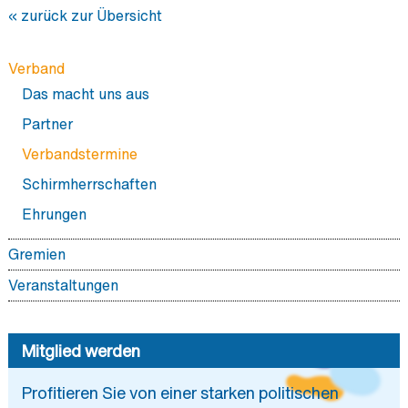
« zurück zur Übersicht
Verband
Das macht uns aus
Partner
Verbandstermine
Schirmherrschaften
Ehrungen
Gremien
Vorstand
Veranstaltungen
Delegiertenversammlung
BDI Hauptstadtforum
Geschäftsstelle
Mitglied werden
Landesverbände
Profitieren Sie von einer starken politischen
Sektionen