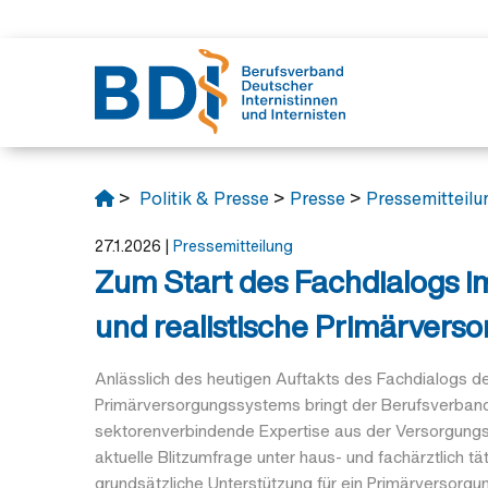
Verban
Unsere 
Politik
Fortbil
Junges
>
Politik & Presse
>
Presse
>
Pressemitteilu
Das mac
Interess
Protest
BJÄ
Partner
Fortbild
Protestk
27.1.2026
|
Pressemitteilung
Verband
Rechtsb
Position
Zum Start des Fachdialogs i
Schirmhe
Fachliter
Aktuelle
Ehrunge
Stellun
und realistische Primärvers
Das klein
Anlässlich des heutigen Auftakts des Fachdialogs d
Primärversorgungssystems bringt der Berufsverband De
sektorenverbindende Expertise aus der Versorgungspr
aktuelle Blitzumfrage unter haus- und fachärztlich tät
grundsätzliche Unterstützung für ein Primärversorgu