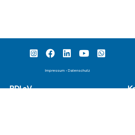
Impressum
•
Datenschutz
BDI e.V.
K
Satzung
Ber
Wahlordnung
Inte
Beitragsordnung
Sch
651
Karriere beim BDI