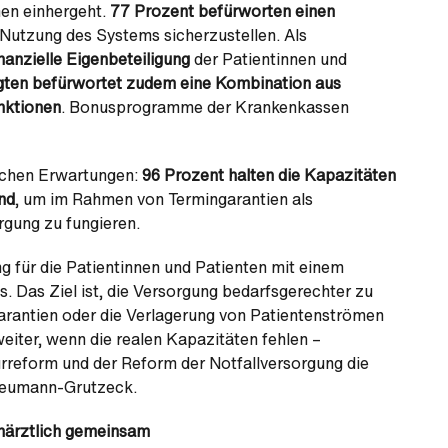
men einhergeht.
77 Prozent befürworten einen
 Nutzung des Systems sicherzustellen. Als
inanzielle Eigenbeteiligung
der Patientinnen und
ragten befürwortet zudem eine Kombination aus
nktionen
. Bonusprogramme der Krankenkassen
ischen Erwartungen:
96 Prozent halten die Kapazitäten
nd
, um im Rahmen von Termingarantien als
rgung zu fungieren.
ung für die Patientinnen und Patienten mit einem
. Das Ziel ist, die Versorgung bedarfsgerechter zu
rantien oder die Verlagerung von Patientenströmen
iter, wenn die realen Kapazitäten fehlen –
urreform und der Reform der Notfallversorgung die
 Neumann-Grutzeck.
chärztlich gemeinsam