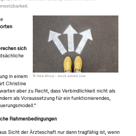
Umsetzbarkeit.
te
worten
rechen sich
atsächliche
tung in einem
© New Africa – stock.adobe.com
t Christine
arten aber zu Recht, dass Verbindlichkeit nicht als
dern als Voraussetzung für ein funktionierendes,
euerungsmodell.“
stische Rahmenbedingungen
aus Sicht der Ärzteschaft nur dann tragfähig ist, wenn