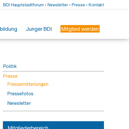
BDI Hauptstadtforum
•
Newsletter
•
Presse
•
Kontakt
tbildung
Junger BDI
Mitglied werden
erbildung
esse
r Weiterbildung
essemitteilungen
ieder
rbildungsmonitor Innere Medizin
essefotos
Politik
freundliches Krankenhaus
wsletter
Protestkampagne gegen das GKV-
Presse
Spargesetz - für Niedergelassene
Pressemitteilungen
Protestkampagne gegen das GKV-
Pressefotos
Spargesetz - für KlinikerInnen
Newsletter
Positionen
Aktuelles
Stellungnahmen
Mitgliederbereich