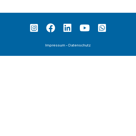
Impressum
•
Datenschutz
Fortbildung
Teilnahmebedingungen und AGBs
Datenschutzerklärung für Veranstaltungen
Downloadbereich
Schirmherrschaften
AGB für die Übernahme von Schirmherrschaften