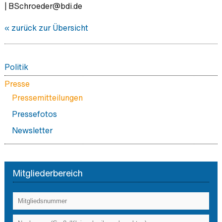
| BSchroeder@bdi.de
« zurück zur Übersicht
Politik
Protestkampagne gegen das GKV-Spargesetz - für
Presse
Niedergelassene
Pressemitteilungen
Protestkampagne gegen das GKV-Spargesetz - für
Pressefotos
KlinikerInnen
Newsletter
Positionen
Aktuelles
Stellungnahmen
Mitgliederbereich
Das kleine 1x1 der Berufspolitik