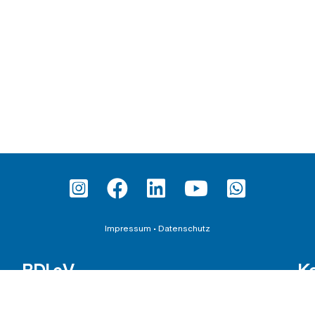
Impressum
•
Datenschutz
BDI e.V.
K
Satzung
Ber