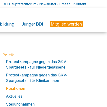
BDI Hauptstadtforum
•
Newsletter
•
Presse
•
Kontakt
tbildung
Junger BDI
Mitglied werden
erbildung
esse
r Weiterbildung
essemitteilungen
ieder
rbildungsmonitor Innere Medizin
essefotos
Politik
freundliches Krankenhaus
wsletter
Protestkampagne gegen das GKV-
Spargesetz - für Niedergelassene
Protestkampagne gegen das GKV-
Spargesetz - für KlinikerInnen
Positionen
Aktuelles
Stellungnahmen