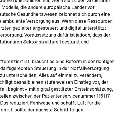
steme funktionieren nur, wenn sie zu den Strukturen
 Modelle, die andere europäische Länder vor
eutsche Gesundheitswesen zeichnet sich durch eine
te ambulante Versorgung aus. Wenn diese Ressourcen
zten gezielter angesteuert und digital unterstützt
ersorgung. Voraussetzung dafür ist jedoch, dass der
tionären Sektor strukturell gestärkt und
renziert ist, braucht es eine Reform in der richtigen
bedarfsgerechten Steuerung in der Notfallversorgung
zu unterscheiden. Alles auf einmal zu verändern,
hlägt deshalb einen stufenweisen Einstieg vor, der
ll beginnt – mit digital gestützter Ersteinschätzung,
tstellen zwischen der Patientenservicenummer 116117,
as reduziert Fehlwege und schafft Luft für die
 ist, sollte der nächste Schritt folgen.