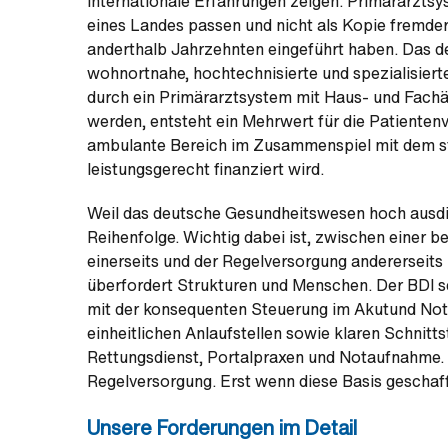
Internationale Erfahrungen zeigen: Primärarztsy
eines Landes passen und nicht als Kopie fremder
anderthalb Jahrzehnten eingeführt haben. Das d
wohnortnahe, hochtechnisierte und spezialisier
durch ein Primärarztsystem mit Haus- und Fachär
werden, entsteht ein Mehrwert für die Patientenv
ambulante Bereich im Zusammenspiel mit dem sta
leistungsgerecht finanziert wird.
Weil das deutsche Gesundheitswesen hoch ausdiffe
Reihenfolge. Wichtig dabei ist, zwischen einer 
einerseits und der Regelversorgung andererseits 
überfordert Strukturen und Menschen. Der BDI sc
mit der konsequenten Steuerung im Akutund Notfa
einheitlichen Anlaufstellen sowie klaren Schnit
Rettungsdienst, Portalpraxen und Notaufnahme. D
Regelversorgung. Erst wenn diese Basis geschaffen
Unsere Forderungen im Detail