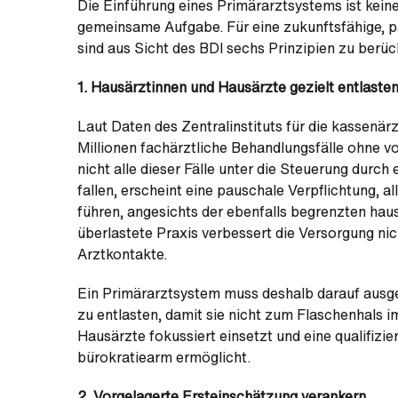
Die Einführung eines Primärarztsystems ist kei
gemeinsame Aufgabe. Für eine zukunftsfähige, p
sind aus Sicht des BDI sechs Prinzipien zu berüc
1. Hausärztinnen und Hausärzte gezielt entlaste
Laut Daten des Zentralinstituts für die kassenärz
Millionen fachärztliche Behandlungsfälle ohne v
nicht alle dieser Fälle unter die Steuerung durch
fallen, erscheint eine pauschale Verpflichtung, 
führen, angesichts der ebenfalls begrenzten haus
überlastete Praxis verbessert die Versorgung nic
Arztkontakte.
Ein Primärarztsystem muss deshalb darauf ausgel
zu entlasten, damit sie nicht zum Flaschenhals 
Hausärzte fokussiert einsetzt und eine qualifiz
bürokratiearm ermöglicht.
2. Vorgelagerte Ersteinschätzung verankern