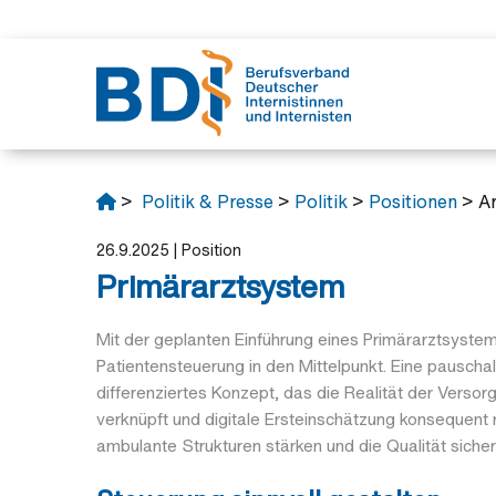
Verban
Unsere 
Politik
Fortbil
Junges
>
Politik & Presse
>
Politik
>
Positionen
> Ar
Das mac
Interess
Protest
BJÄ
Partner
Fortbild
Protestk
26.9.2025
|
Position
Verband
Rechtsb
Position
Primärarztsystem
Schirmhe
Fachliter
Aktuelle
Ehrunge
Stellun
Mit der geplanten Einführung eines Primärarztsyste
Das klein
Patientensteuerung in den Mittelpunkt. Eine pauschale
differenziertes Konzept, das die Realität der Versor
verknüpft und digitale Ersteinschätzung konsequent n
ambulante Strukturen stärken und die Qualität sicher