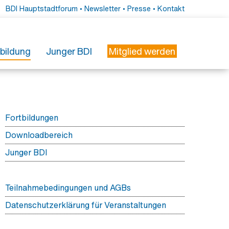
BDI Hauptstadtforum
•
Newsletter
•
Presse
•
Kontakt
tbildung
Junger BDI
Mitglied werden
erbildung
esse
r Weiterbildung
essemitteilungen
ieder
rbildungsmonitor Innere Medizin
essefotos
Fortbildungen
freundliches Krankenhaus
wsletter
Downloadbereich
Junger BDI
Teilnahmebedingungen und AGBs
Datenschutzerklärung für Veranstaltungen