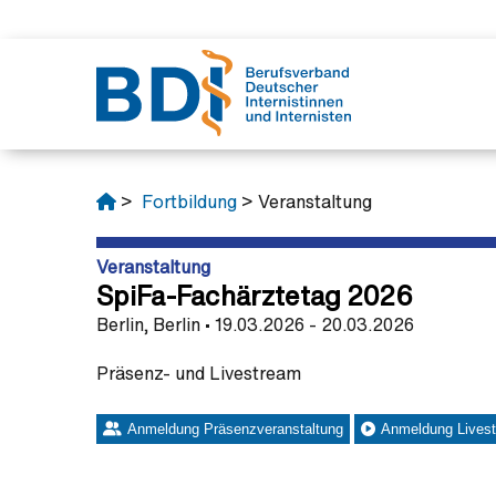
Verban
Unsere 
Politik
Fortbil
Junges
>
Fortbildung
> Veranstaltung
Das mac
Interess
Protest
BJÄ
Partner
Fortbild
Protestk
Verband
Rechtsb
Position
Veranstaltung
Schirmhe
Fachliter
Aktuelle
SpiFa-Fachärztetag 2026
Ehrunge
Stellun
Berlin, Berlin • 19.03.2026 - 20.03.2026
Das klein
Präsenz- und Livestream
Anmeldung Präsenzveranstaltung
Anmeldung Lives