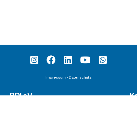
Impressum
•
Datenschutz
BDI e.V.
K
Satzung
Ber
Wahlordnung
Inte
Beitragsordnung
Sch
651