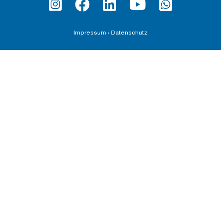
Impressum
•
Datenschutz
Fortbildung
Teilnahmebedingungen und AGBs
Datenschutzerklärung für Veranstaltungen
Downloadbereich
Schirmherrschaften
AGB für die Übernahme von Schirmherrschaften
BDI e.V.
Satzung