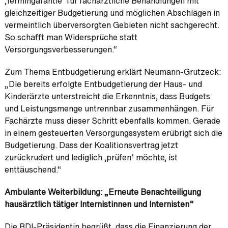
‚Termingarantie‘ für fachärztliche Behandlungen mit
gleichzeitiger Budgetierung und möglichen Abschlägen in
vermeintlich überversorgten Gebieten nicht sachgerecht.
So schafft man Widersprüche statt
Versorgungsverbesserungen.“
Zum Thema Entbudgetierung erklärt Neumann-Grutzeck:
„Die bereits erfolgte Entbudgetierung der Haus- und
Kinderärzte unterstreicht die Erkenntnis, dass Budgets
und Leistungsmenge untrennbar zusammenhängen. Für
Fachärzte muss dieser Schritt ebenfalls kommen. Gerade
in einem gesteuerten Versorgungssystem erübrigt sich die
Budgetierung. Dass der Koalitionsvertrag jetzt
zurückrudert und lediglich ‚prüfen‘ möchte, ist
enttäuschend.“
Ambulante Weiterbildung: „Erneute Benachteiligung
hausärztlich tätiger Internistinnen und Internisten“
Die BDI-Präsidentin begrüßt, dass die Finanzierung der