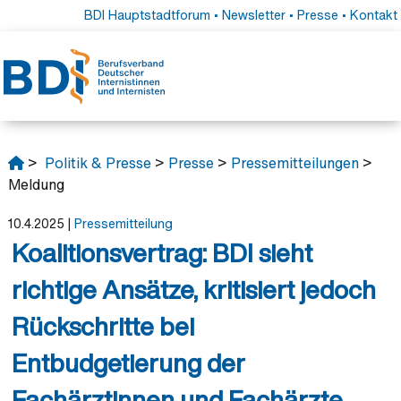
BDI Hauptstadtforum
•
Newsletter
•
Presse
•
Kontakt
>
Politik & Presse
>
Presse
>
Pressemitteilungen
>
Meldung
10.4.2025
|
Pressemitteilung
Koalitionsvertrag: BDI sieht
richtige Ansätze, kritisiert jedoch
Rückschritte bei
Entbudgetierung der
Fachärztinnen und Fachärzte