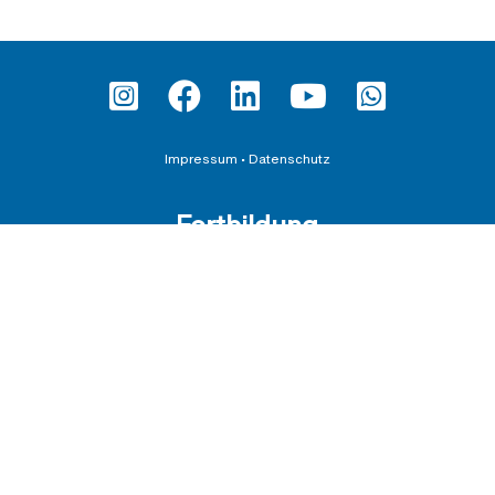
Impressum
•
Datenschutz
Fortbildung
Teilnahmebedingungen und AGBs
Datenschutzerklärung für Veranstaltungen
Downloadbereich
Schirmherrschaften
AGB für die Übernahme von Schirmherrschaften